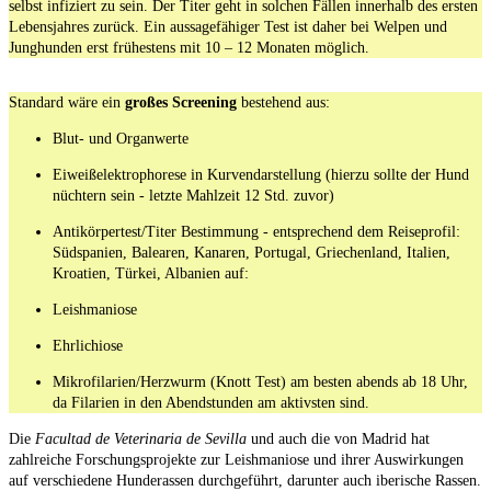
selbst infiziert zu sein. Der Titer geht in solchen Fällen innerhalb des ersten
Lebensjahres zurück. Ein aussagefähiger Test ist daher bei Welpen und
Junghunden erst frühestens mit 10 – 12 Monaten möglich.
Standard wäre ein
großes Screening
bestehend aus:​
Blut- und Organwerte
Eiweißelektrophorese in Kurvendarstellung (hierzu sollte der Hund
nüchtern sein - letzte Mahlzeit 12 Std. zuvor)
Antikörpertest/Titer Bestimmung - entsprechend dem Reiseprofil:
Südspanien, Balearen, Kanaren, Portugal, Griechenland, Italien,
Kroatien, Türkei, Albanien auf:
Leishmaniose
Ehrlichiose
Mikrofilarien/Herzwurm (Knott Test) am besten abends ab 18 Uhr,
da Filarien in den Abendstunden am aktivsten sind.
Die
Facultad de Veterinaria de Sevilla
und auch die von Madrid hat
zahlreiche Forschungsprojekte zur Leishmaniose und ihrer Auswirkungen
auf verschiedene Hunderassen durchgeführt, darunter auch iberische Rassen.